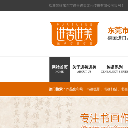
欢迎光临东莞市进善进美文化传播有限公司官网！
东莞
德国进口
网站首页
关于进善进美
族谱系列
HOME
ABOUT US
GENEALOGY SERIE
热门搜索：
作品集印刷
、
书画摄影
、
书画扫描
、
书画