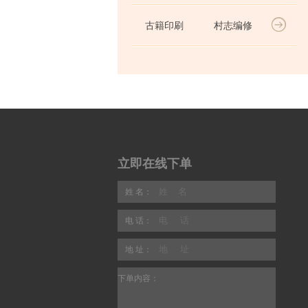
古籍印刷
村志编修
立即在线下单
姓 名：
电 话：
地 址：
下单内容：