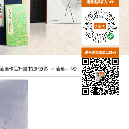
进善进美官方APP
进善进美微信二维码
油画作品扫描/拍摄/摄影
->
油画--《松