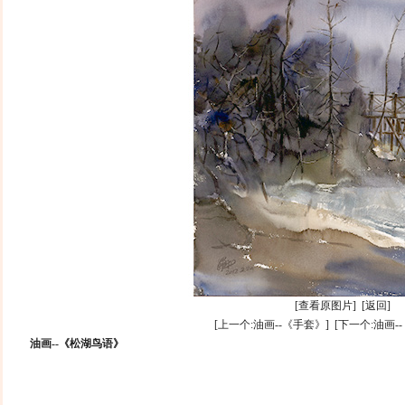
[查看原图片]
[返回]
[上一个:油画--《手套》]
[下一个:油画-
油画--《松湖鸟语》