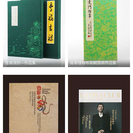
莲塘清韵—作品集
陈章绩锦布装帧国画作品集