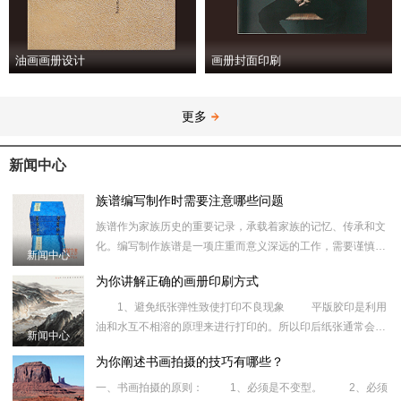
油画画册设计
画册封面印刷
更多
新闻中心
族谱编写制作时需要注意哪些问题
族谱作为家族历史的重要记录，承载着家族的记忆、传承和文
化。编写制作族谱是一项庄重而意义深远的工作，需要谨慎对
新闻中心
待，以下是在编写制作族谱时需要注意的一些关键问题。 族谱
为你讲解正确的画册印刷方式
编写时资料
1、避免纸张弹性致使打印不良现象 平版胶印是利用
油和水互不相溶的原理来进行打印的。所以印后纸张通常会伸
新闻中心
长，而缩短变短状况则罕见，为消除此类毛病，现就有关的打
为你阐述书画拍摄的技巧有哪些？
印技术进行讨
一、书画拍摄的原则： 1、必须是不变型。 2、必须