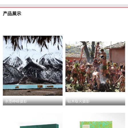
产品展示
水墨峥嵘摄影
钻木取火摄影