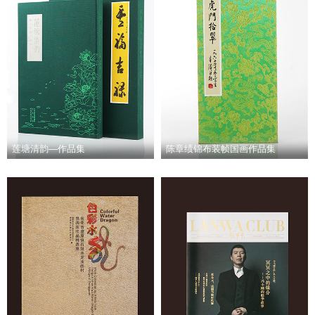
莲塘清韵—作品集
陈章绩锦布装帧国画作品集