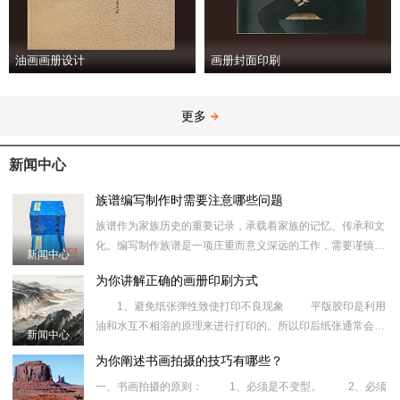
油画画册设计
画册封面印刷
更多
新闻中心
族谱编写制作时需要注意哪些问题
族谱作为家族历史的重要记录，承载着家族的记忆、传承和文
化。编写制作族谱是一项庄重而意义深远的工作，需要谨慎对
新闻中心
待，以下是在编写制作族谱时需要注意的一些关键问题。 族谱
为你讲解正确的画册印刷方式
编写时资料
1、避免纸张弹性致使打印不良现象 平版胶印是利用
油和水互不相溶的原理来进行打印的。所以印后纸张通常会伸
新闻中心
长，而缩短变短状况则罕见，为消除此类毛病，现就有关的打
为你阐述书画拍摄的技巧有哪些？
印技术进行讨
一、书画拍摄的原则： 1、必须是不变型。 2、必须