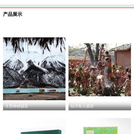
产品展示
水墨峥嵘摄影
钻木取火摄影