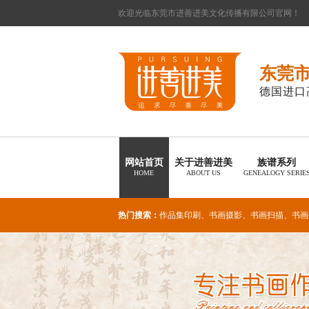
欢迎光临东莞市进善进美文化传播有限公司官网！
东莞
德国进口
网站首页
关于进善进美
族谱系列
HOME
ABOUT US
GENEALOGY SERIE
热门搜索：
作品集印刷
、
书画摄影
、
书画扫描
、
书画