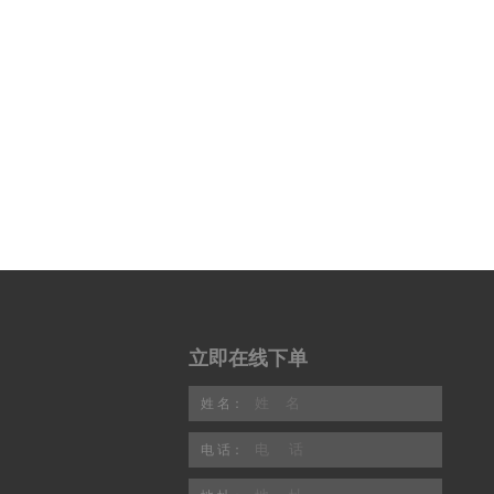
立即在线下单
姓 名：
电 话：