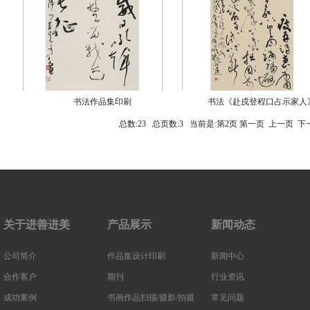
书法作品集印刷
书法《赴戍登程口占示家人
总数:23 总页数:3 当前是:第2页
第一页
上一页
下
关于进善进美
产品展示
新闻动态
公司简介
作品集设计印刷
新闻中心
合作客户
期刊
行业资讯
成功案例
书画作品扫描/摄影/拍摄
常见问题