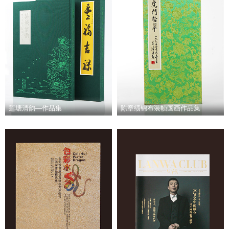
莲塘清韵—作品集
陈章绩锦布装帧国画作品集