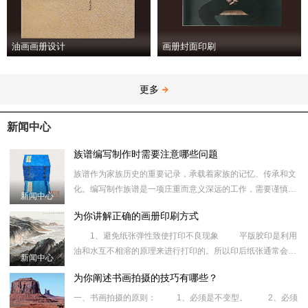
油画画册设计
画册封面印刷
更多
新闻中心
族谱编写制作时需要注意哪些问题
族谱作为家族历史的重要记录，承载着家族的记忆、传承和文
化。编写制作族谱是一项庄重而意义深远的工作，需要谨慎对
新闻中心
待，以下是在编写制作族谱时需要注意的一些关键问题。 族谱
为你讲解正确的画册印刷方式
编写时资料
1、避免纸张弹性致使打印不良现象 平版胶印是利用
油和水互不相溶的原理来进行打印的。所以印后纸张通常会伸
新闻中心
长，而缩短变短状况则罕见，为消除此类毛病，现就有关的打
为你阐述书画拍摄的技巧有哪些？
印技术进行讨
一、书画拍摄的原则： 1、必须是不变型。 2、必须