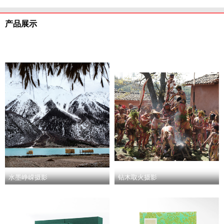
产品展示
水墨峥嵘摄影
钻木取火摄影